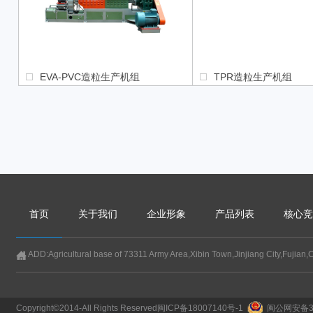
EVA-PVC造粒生产机组
TPR造粒生产机组
首页
关于我们
企业形象
产品列表
核心竞
ADD:Agricultural base of 73311 Army Area,Xibin Town,Jinjiang City,Fujian,
Copyright©2014-All Rights Reserved
闽ICP备18007140号-1
闽公网安备35