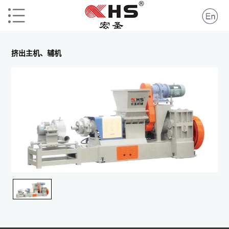
挤出主机、辅机