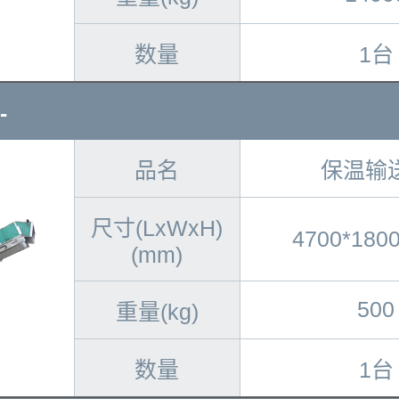
数量
1台
-
品名
保温输
尺寸(LxWxH)
4700*180
(mm)
500
重量(kg)
数量
1台