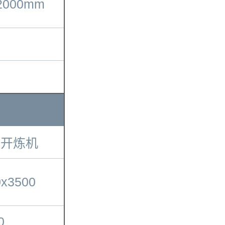
*2000mm
动开炼机
0x3500
0