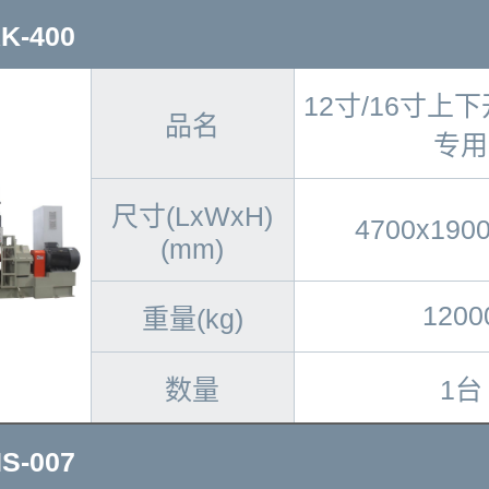
-400
12寸/16寸上
品名
专用
尺寸(LxWxH)
4700x190
(mm)
1200
重量(kg)
数量
1台
-007