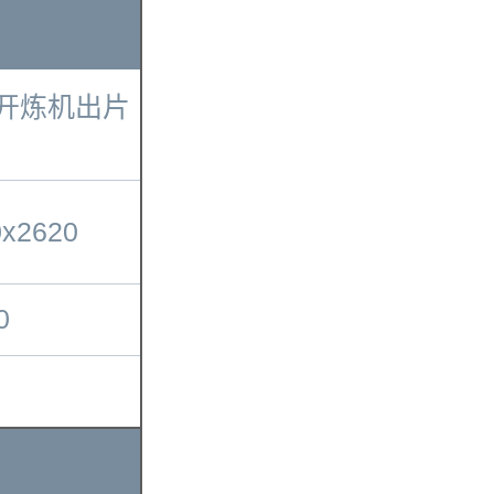
下开炼机出片
0x2620
0