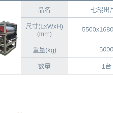
品名
七辊出
尺寸(LxWxH)
5500x168
(mm)
500
重量(kg)
数量
1台