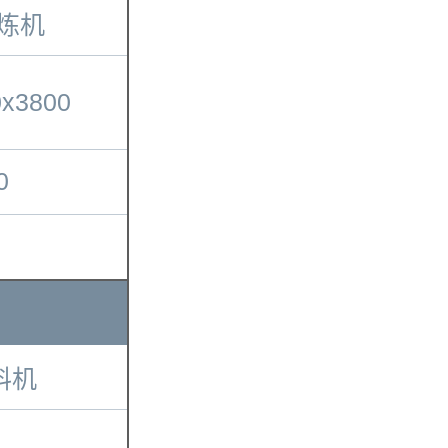
密炼机
0x3800
0
料机