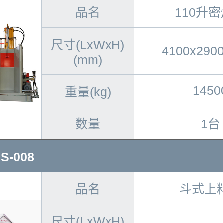
品名
110升
尺寸(LxWxH)
4100x290
(mm)
1450
重量(kg)
数量
1台
-008
品名
斗式上
尺寸(LxWxH)