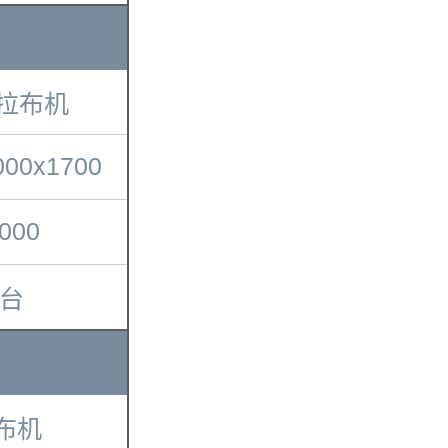
寸拉布机
000x1700
000
2台
布机