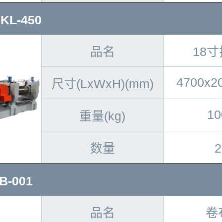
L-450
品名
18
4700x2
尺寸(LxWxH)(mm)
10
重量(kg)
数量
-001
品名
卷