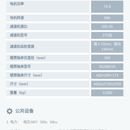
电机功率
75-6
电机转速
980
减速机速比
355-45
减速机型号
375加
输入70mm，输出
减速机齿轮宽度
140mm
辊筒轴承位直径（mm）
300
辊筒轴承型号
352960YA
辊筒轴承尺寸（mm）
420×300×174
尺寸（mm）
4600x2700x2500
重量（kg）
11500
公共设备
1.
电力： 电压
380V 50Hz 60kw