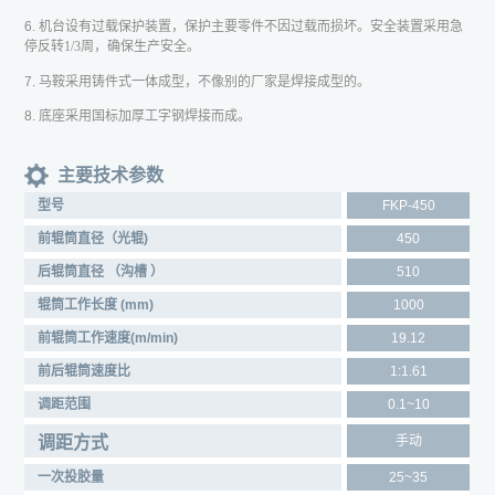
6. 机台设有过载保护装置，保护主要零件不因过载而损坏。安全装置采用急
停反转
1/3
周，确保生产安全。
7. 马鞍采用铸件式一体成型，不像别的厂家是焊接成型的。
8. 底座采用国标加厚工字钢焊接而成。
主要技术参数
型号
FKP-450
前辊筒直径（光辊)
450
后辊筒直径 （沟槽 ）
510
辊筒工作长度 (mm)
1000
前辊筒工作速度(m/min)
19.12
前后辊筒速度比
1:1.61
调距范围
0.1~10
调距方式
手动
一次投胶量
25~35