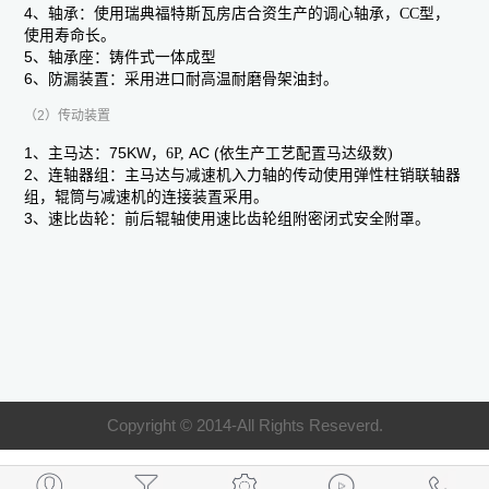
4、轴承：
使用瑞典福特斯瓦房店合资生产的调心轴承，
CC
型，
使用寿命长。
5、轴承座：
铸件式一体成型
6、防漏装置：
采用进口耐高温耐磨骨架油封。
（2）
传动装置
1、
主马达：
75KW
，
6P,
AC (
依生产工艺配置马达级数
)
2、
连轴器组：
主马达与减速机入力轴的传动使用弹性柱销联轴器
组，辊筒与减速机的连接装置采用。
3、
速比齿轮：
前后辊轴使用速比齿轮组附密闭式安全附罩。
Copyright © 2014-All Rights Reseverd.