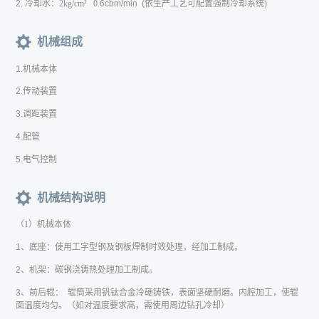
2. 冷却水：
2kg/cm
²
0.
6cbm/min (
依生产工艺可配置强制冷却系统
)
机械组成
1.
机械本体
2.
传动装置
3.
调距装置
4.
配管
5.
电气控制
机械结构说明
（
1
）机械本体
1、底座：
使用工字型钢及钢板焊制时效处理，经加工制成。
2、机架：
碳钢浇铸热处理加工制成。
3、前后辊：
辊筒采用钒钛合金冷硬铸铁，表面坚硬耐磨。内腔加工，使辊
面温度均匀。（如对温度要求高，需使用周边钻孔冷却）