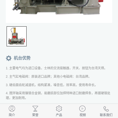
机台优势
1. 主要电气均为进口设备，士林的交流接触器，开关、按钮为台湾天得。
2. 主气缸电磁阀：原装进口品牌；其他小电磁阀：台湾品牌。
3. 硬齿面齿轮减速机，结构紧凑，噪音低，效率高，使用寿命长。
4. 搅拌轴采用镍铬合金钢，易磨损部位加焊特种进口耐磨焊条，再镀硬铬处
理，更加耐用。
5. 混合槽主体采用耐磨合金钢主体铸造，经热处理精加工，再镀硬铬处理。
6. 侧壁防漏装置采用高科技材料，环氧玻璃布高压压铸制成，其特点是：不
简介
荣誉
产品
视频
联系我们